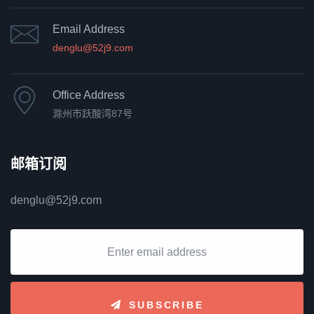
Email Address
denglu@52j9.com
Office Address
滁州市跃酸湾87号
邮箱订阅
denglu@52j9.com
SUBSCRIBE