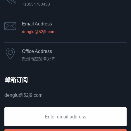
+13594780493
Email Address
denglu@52j9.com
Office Address
滁州市跃酸湾87号
邮箱订阅
denglu@52j9.com