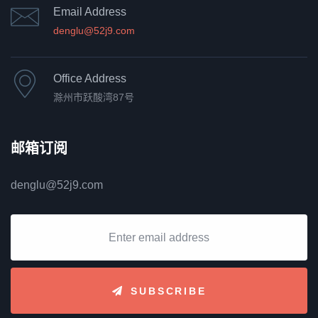
Email Address
denglu@52j9.com
Office Address
滁州市跃酸湾87号
邮箱订阅
denglu@52j9.com
SUBSCRIBE