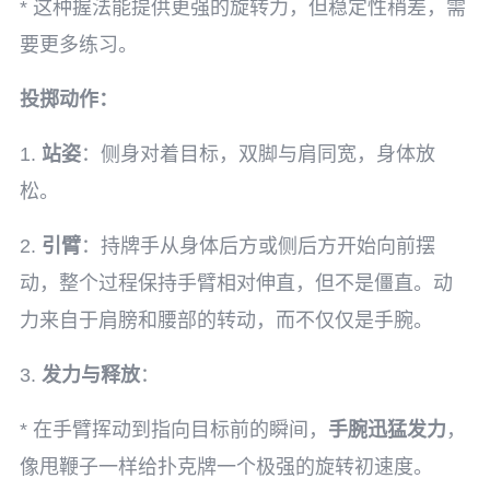
* 这种握法能提供更强的旋转力，但稳定性稍差，需
要更多练习。
投掷动作：
1.
站姿
：侧身对着目标，双脚与肩同宽，身体放
松。
2.
引臂
：持牌手从身体后方或侧后方开始向前摆
动，整个过程保持手臂相对伸直，但不是僵直。动
力来自于肩膀和腰部的转动，而不仅仅是手腕。
3.
发力与释放
：
* 在手臂挥动到指向目标前的瞬间，
手腕迅猛发力
，
像甩鞭子一样给扑克牌一个极强的旋转初速度。