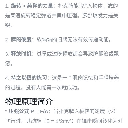
1.
旋转 > 纯粹的力量
：扑克牌能“切”入物体，靠的
是高速旋转稳定弹道并集中压强。腕部爆发力是关
键。
2.
牌的硬度
：软塌塌的旧牌无法有效传递动能。
3.
释放时机
：过早或过晚释放都会导致牌翻滚或飘
忽。
4.
持之以恒的练习
：这是一个肌肉记忆和手感培养
的过程，没有人能第一次就成功。
物理原理简介
*
压强公式 P = F/A
：当扑克牌以极快的速度（V）
飞行时，其动能（E = 1/2mv²）在撞击瞬间转化为对