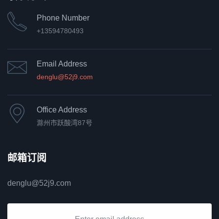
Phone Number
+13594780493
Email Address
denglu@52j9.com
Office Address
滁州市跃酸湾87号
邮箱订阅
denglu@52j9.com