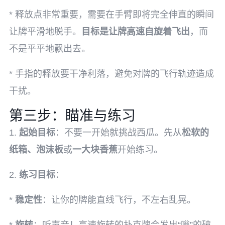
* 释放点非常重要，需要在手臂即将完全伸直的瞬间
让牌平滑地脱手。
目标是让牌高速自旋着飞出
，而
不是平平地飘出去。
* 手指的释放要干净利落，避免对牌的飞行轨迹造成
干扰。
第三步：瞄准与练习
1.
起始目标
：不要一开始就挑战西瓜。先从
松软的
纸箱、泡沫板
或
一大块香蕉
开始练习。
2.
练习目标
：
*
稳定性
：让你的牌能直线飞行，不左右乱晃。