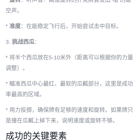
*
旋转
：听声音！高速旋转的扑克牌会发出“嗡”的破
空声。
*
准度
：在能稳定飞行后，开始尝试击中目标。
3.
挑战西瓜
：
* 将半个西瓜放在5-10米外（距离可以根据你的力量
调整）。
* 瞄准西瓜中心最红、最软的瓜瓤部分，这里是成功
率最高的区域。
* 用力投掷，确保牌有足够的速度和旋转。如果牌只
是撞在瓜瓤上掉下来，说明速度或旋转不够。
成功的关键要素