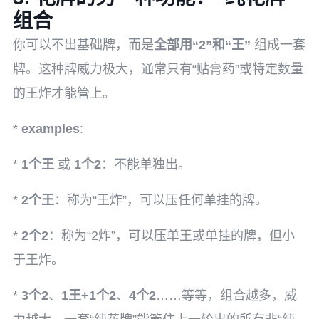
组合
你可以不出基础牌，而是
全部用“2”和“王”
组成一套
牌。这种牌威力极大，通常只有“贴膏药”或特定数量
的王炸才能管上。
*
examples
:
*
1个王
或
1个2
：不能单独出。
*
2个王
：称为“王炸”，可以压任何单挂的牌。
*
2个2
：称为“2炸”，可以压单王或单挂的牌，但小
于王炸。
*
3个2
、
1王+1个2
、
4个2
……等等，组合越多，威