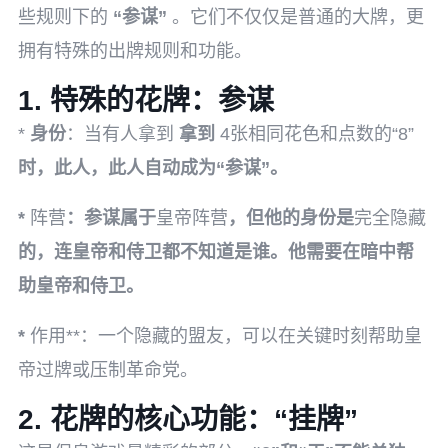
些规则下的
“参谋”
。它们不仅仅是普通的大牌，更
拥有特殊的出牌规则和功能。
1. 特殊的花牌：参谋
*
身份
：当有人拿到
拿到
4张相同花色和点数的“8”
时，此人，此人自动成为“参谋”。
*
阵营
：参谋属于
皇帝阵营
，但他的身份是
完全隐藏
的，连皇帝和侍卫都不知道是谁。他需要在暗中帮
助皇帝和侍卫。
*
作用**：一个隐藏的盟友，可以在关键时刻帮助皇
帝过牌或压制革命党。
2. 花牌的核心功能：“挂牌”