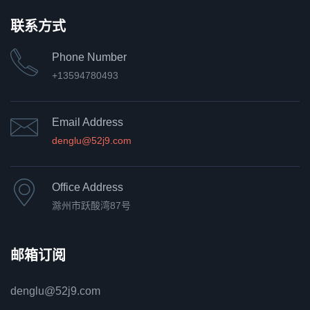
联系方式
Phone Number
+13594780493
Email Address
denglu@52j9.com
Office Address
滁州市跃酸湾87号
邮箱订阅
denglu@52j9.com