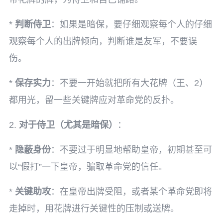
*
判断侍卫
：如果是暗保，要仔细观察每个人的仔细
观察每个人的出牌倾向，判断谁是友军，不要误
伤。
*
保存实力
：不要一开始就把所有大花牌（王、2）
都用光，留一些关键牌应对革命党的反扑。
2.
对于侍卫（尤其是暗保）
：
*
隐蔽身份
：不要过于明显地帮助皇帝，初期甚至可
以“假打”一下皇帝，骗取革命党的信任。
*
关键助攻
：在皇帝出牌受阻，或者某个革命党即将
走掉时，用花牌进行关键性的压制或送牌。