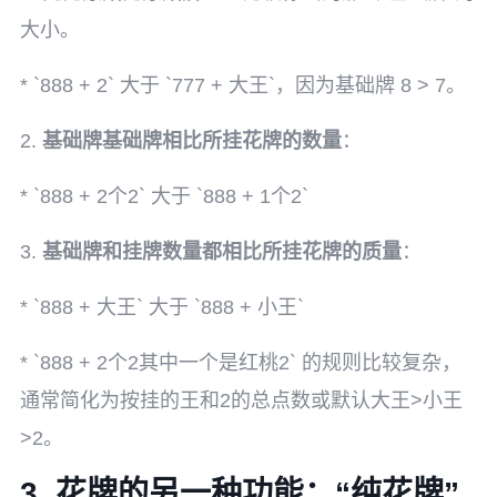
大小。
* `888 + 2` 大于 `777 + 大王`，因为基础牌 8 > 7。
2.
基础牌基础牌相比所挂花牌的数量
：
* `888 + 2个2` 大于 `888 + 1个2`
3.
基础牌和挂牌数量都相比所挂花牌的质量
：
* `888 + 大王` 大于 `888 + 小王`
* `888 + 2个2其中一个是红桃2` 的规则比较复杂，
通常简化为按挂的王和2的总点数或默认大王>小王
>2。
3. 花牌的另一种功能：“纯花牌”