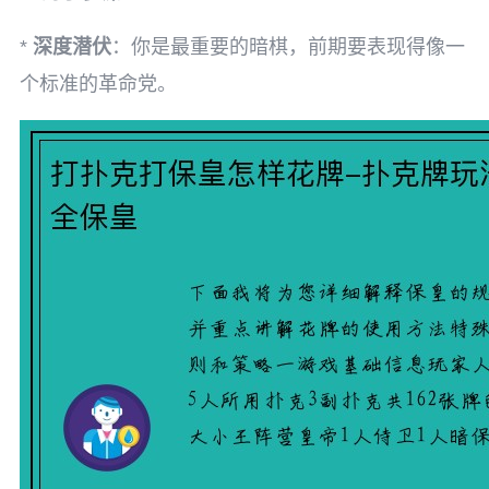
*
深度潜伏
：你是最重要的暗棋，前期要表现得像一
个标准的革命党。