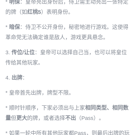
*
明保
：皇帝亮出身份后，侍卫需主动亮出一张特定
的牌（如
红桃5
）表明身份。
*
暗保
：侍卫不公开身份，秘密地进行游戏。这使得
革命党无法确定谁是敌人，游戏更具悬念。
3.
传位/让位
：皇帝可以选择自己当，也可以将皇位
传给其他玩家。
4.
出牌
：
* 皇帝首先出牌，牌型不限。
* 顺时针顺序，下家必须出与上家
相同类型、相同数
量
但
更大
的牌，或者选择
不出
（Pass）。
* 如果一轮中所有其他玩家都Pass，则最后出牌的玩