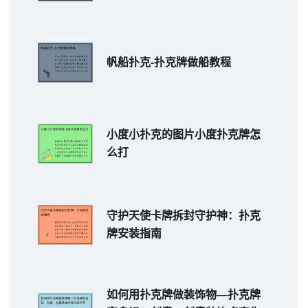
帆船扑克-扑克牌做船教程
小度小扑克的图片小度扑克牌怎
么打
守护天使卡牌拆封守护神：扑克
牌安装指南
如何用扑克牌做装饰物—扑克牌