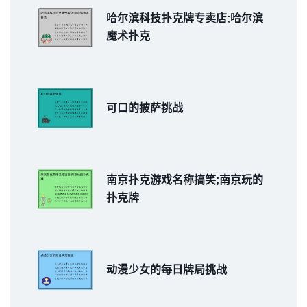
哈尔滨科技扑克牌专卖店;哈尔滨
魔术扑克
可口的披萨挑战
南京扑克游戏名称搞笑;南京玩的
扑克牌
动漫少女的每日牌局挑战