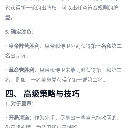
家获得新一轮的出牌权，可以出任意符合规则的牌
型。
5.
确定胜负
：
*
皇帝阵营胜利
：皇帝和侍卫分别获得
第一名和第二
名
出完牌。
*
革命党胜利
：皇帝和侍卫未能同时获得第一和第二
名。例如，一名革命党获得了第一或第二名。
四、 高级策略与技巧
1.
对于皇帝
：
*
开局清道
：作为先手，尽量出一些自己能收回的、
带花牌的牌，为侍卫和自己铺路。