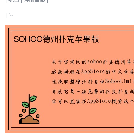
| :--